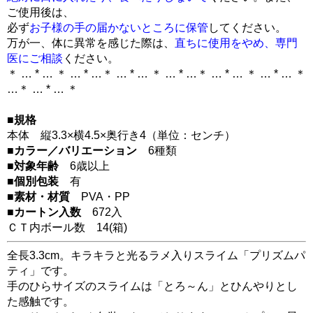
ご使用後は、
必ず
お子様の手の届かないところに保管
してください。
万が一、体に異常を感じた際は、
直ちに使用をやめ、専門
医にご相談
ください。
＊ … * … ＊ … * …＊ … * … ＊ … * …＊ … * … ＊ … * … ＊
…＊ … * … ＊
■規格
本体 縦3.3×横4.5×奥行き4（単位：センチ）
■カラー／バリエーション
6種類
■対象年齢
6歳以上
■個別包装
有
■素材・材質
PVA・PP
■カートン入数
672入
ＣＴ内ボール数
14
(箱)
全長3.3cm。キラキラと光るラメ入りスライム「プリズムパ
ティ」です。
手のひらサイズのスライムは「とろ～ん」とひんやりとし
た感触です。