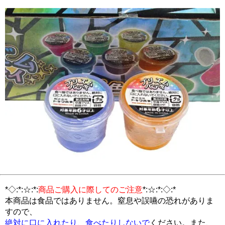
*◇:*:☆:*:
商品ご購入に際してのご注意
*:☆:*:◇:*
本商品は食品ではありません。窒息や誤嚥の恐れがありま
すので、
絶対に口に入れたり、食べたりしないで
ください。また、