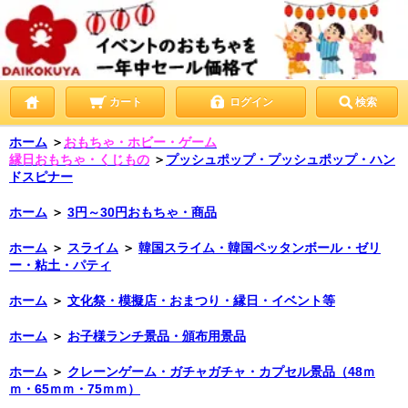
カート
ログイン
検索
ホーム
＞
おもちゃ・ホビー・ゲーム
縁日おもちゃ・くじもの
＞
プッシュポップ・プッシュポップ・ハン
ドスピナー
ホーム
＞
3円～30円おもちゃ・商品
ホーム
＞
スライム
＞
韓国スライム・韓国ペッタンボール・ゼリ
ー・粘土・パティ
ホーム
＞
文化祭・模擬店・おまつり・縁日・イベント等
ホーム
＞
お子様ランチ景品・頒布用景品
ホーム
＞
クレーンゲーム・ガチャガチャ・カプセル景品（48ｍ
ｍ・65ｍｍ・75ｍｍ）