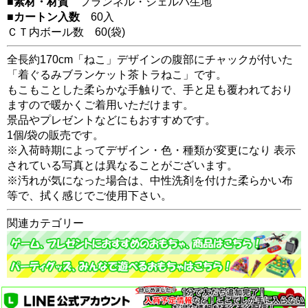
■素材・材質
フランネル・シェルパ生地
■カートン入数
60入
ＣＴ内ボール数
60
(袋)
全長約170cm「ねこ」デザインの腹部にチャックが付いた
「着ぐるみブランケット茶トラねこ」です。
もこもことした柔らかな手触りで、手と足も覆われており
ますので暖かくご着用いただけます。
景品やプレゼントなどにもおすすめです。
1個/袋の販売です。
※入荷時期によってデザイン・色・種類が変更になり 表示
されている写真とは異なることがございます。
※汚れが気になった場合は、中性洗剤を付けた柔らかい布
等で、拭く感じでご使用下さい。
関連カテゴリー