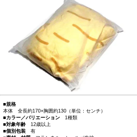
■規格
本体 全長約170×胸囲約130（単位：センチ）
■カラー／バリエーション
1種類
■対象年齢
12歳以上
■個別包装
有