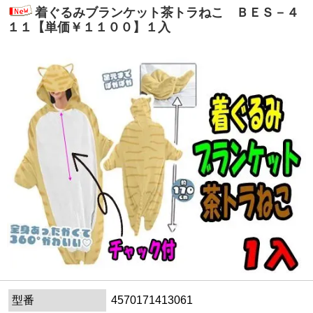
着ぐるみブランケット茶トラねこ ＢＥＳ－４
１１【単価￥１１００】１入
型番
4570171413061