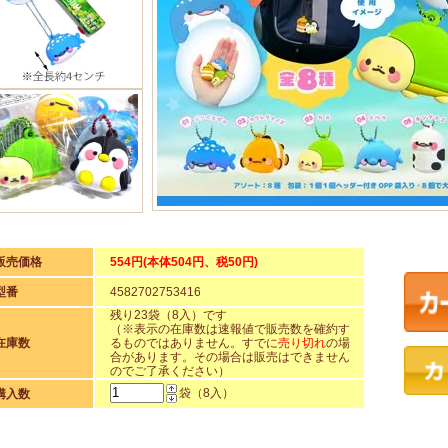
販売価格
554円(本体504円、税50円)
型番
4582702753416
残り23袋（8入）です
（※表示の在庫数は速報値で販売数を確約す
在庫数
るものではありません。すでに
売り切れ
の場
合があります。その場合は販売はできません
のでご了承ください）
袋（8入）
購入数