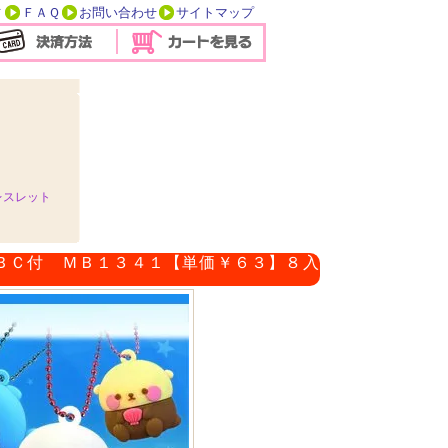
方
ＦＡＱ
お問い合わせ
サイトマップ
レスレット
ＢＣ付 ＭＢ１３４１【単価￥６３】８入