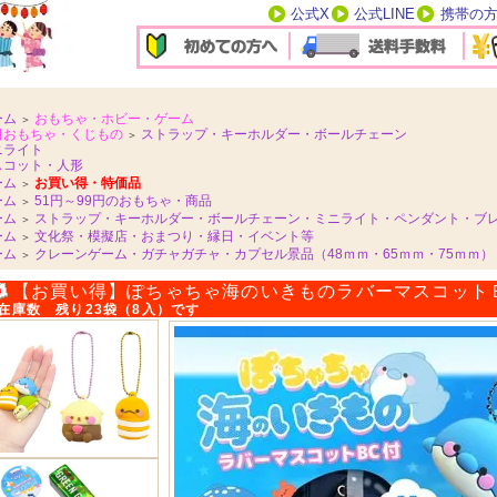
公式X
公式LINE
携帯の
ーム
おもちゃ・ホビー・ゲーム
＞
日おもちゃ・くじもの
ストラップ・キーホルダー・ボールチェーン
＞
ニライト
スコット・人形
ーム
お買い得・特価品
＞
ーム
51円～99円のおもちゃ・商品
＞
ーム
ストラップ・キーホルダー・ボールチェーン・ミニライト・ペンダント・ブ
＞
ーム
文化祭・模擬店・おまつり・縁日・イベント等
＞
ーム
クレーンゲーム・ガチャガチャ・カプセル景品（48ｍｍ・65ｍｍ・75ｍｍ）
＞
【お買い得】ぽちゃちゃ海のいきものラバーマスコット
在庫数 残り23袋（8入）です