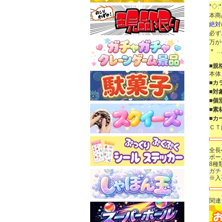
*◇:*
本商
絶対
必ず
万が
＊ …
■規
本体
■カ
■対
■個
■素
■カ
ＣＴ
全長
ボー
8種
ガチ
※入
関連