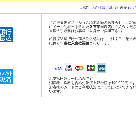
» 特定商取引法に基づく表記 (返品
『ご注文確定メール（ご請求金額のお知らせ）』記
にメール到着日を含めた
３営業日以内
にご入金くだ
※振込手数料はお客様ご自身がご負担下さい 。
銀行振込選択時の商品発送処理は、ご注文日・配送
に係らず
当社入金確認後
となります。
お支払回数は一括のみです
消費税・送料を含めた決済上限金額は499,999円で
お客様のカードのご利用状況によっては決済できな
います。