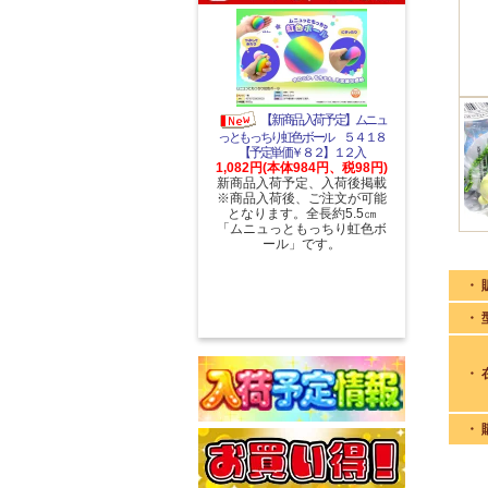
【新商品入荷予定】ムニュ
っともっちり虹色ボール ５４１８
【予定単価￥８２】１２入
1,082円(本体984円、税98円)
新商品入荷予定、入荷後掲載
※商品入荷後、ご注文が可能
となります。全長約5.5㎝
「ムニュっともっちり虹色ボ
ール」です。
・ 
・ 
・ 
・ 