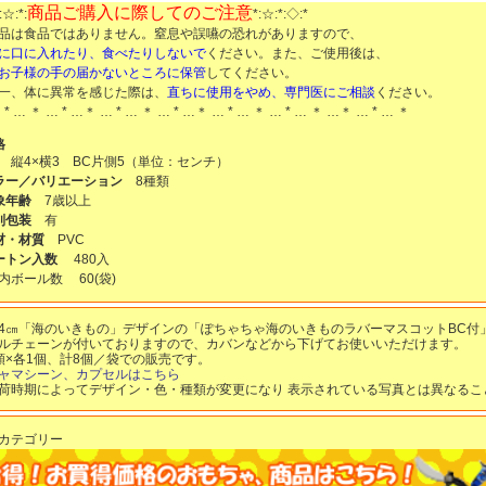
商品ご購入に際してのご注意
:☆:*:
*:☆:*:◇:*
品は食品ではありません。窒息や誤嚥の恐れがありますので、
に口に入れたり、食べたりしないで
ください。また、ご使用後は、
お子様の手の届かないところに保管
してください。
一、体に異常を感じた際は、
直ちに使用をやめ、専門医にご相談
ください。
 * … ＊ … * …＊ … * … ＊ … * …＊ … * … ＊ … * … ＊ …＊ … * … ＊
格
 縦4×横3 BC片側5（単位：センチ）
ラー／バリエーション
8種類
象年齢
7歳以上
別包装
有
材・材質
PVC
ートン入数
480入
内ボール数
60
(袋)
4㎝「海のいきもの」デザインの「ぽちゃちゃ海のいきものラバーマスコットBC付
ルチェーンが付いておりますので、カバンなどから下げてお使いいただけます。
類×各1個、計8個／袋での販売です。
ャマシーン、カプセルはこちら
荷時期によってデザイン・色・種類が変更になり 表示されている写真とは異なるこ
カテゴリー