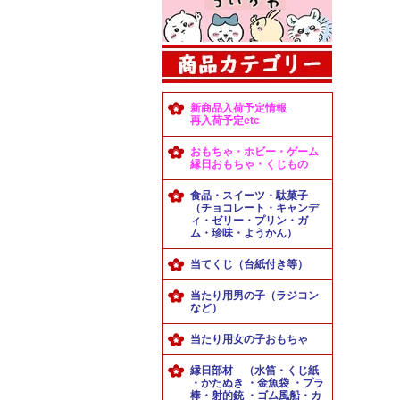
新商品入荷予定情報
再入荷予定etc
おもちゃ・ホビー・ゲーム
縁日おもちゃ・くじもの
食品・スイーツ・駄菓子
（チョコレート・キャンデ
ィ・ゼリー・プリン・ガ
ム・珍味・ようかん）
当てくじ（台紙付き等）
当たり用男の子（ラジコン
など）
当たり用女の子おもちゃ
縁日部材 （水笛・くじ紙
・かたぬき ・金魚袋 ・プラ
棒・射的銃 ・ゴム風船・カ