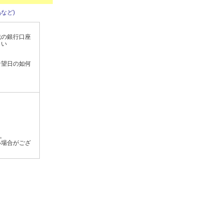
など)
載の銀行口座
さい
希望日の如何
す。
い場合がござ