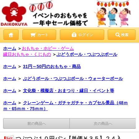
カート
ログイン
検索
ホーム
＞
おもちゃ・ホビー・ゲーム
縁日おもちゃ・くじもの
＞
ぶどうボール・つぶつぶボール
ホーム
＞
31円～50円のおもちゃ・商品
ホーム
＞
ぶどうボール・つぶつぶボール・ウォーターボール
ホーム
＞
文化祭・模擬店・おまつり・縁日・イベント等
ホーム
＞
クレーンゲーム・ガチャガチャ・カプセル景品（48ｍ
ｍ・65ｍｍ・75ｍｍ）
前の商品へ
次の商品へ
つぶつぶ１０円パン【単価￥３５】２４入