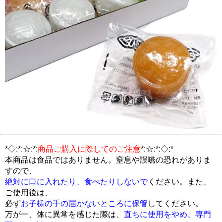
*◇:*:☆:*:
商品ご購入に際してのご注意
*:☆:*:◇:*
本商品は食品ではありません。窒息や誤嚥の恐れがありま
すので、
絶対に口に入れたり、食べたりしないで
ください。また、
ご使用後は、
必ず
お子様の手の届かないところに保管
してください。
万が一、体に異常を感じた際は、
直ちに使用をやめ、専門