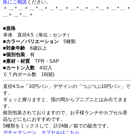
医にご相談
ください。
＊ … * … ＊ … * …＊ … * … ＊ … * …＊ … * … ＊ … * … ＊
…＊ … * … ＊
■規格
本体 直径4.5（単位：センチ）
■カラー／バリエーション
5種類
■対象年齢
6歳以上
■個別包装
有
■素材・材質
TPR・SAP
■カートン入数
432入
ＣＴ内ボール数
18
(箱)
直径4.5㎝「10円パン」デザインの「つぶつぶ10円パン」で
す。
ギュッと握りますと、指の間からプニプニとはみ出てきま
す。
個別包装されておりますので、お子様ランチやカプセル景
品などにもにおすすめです。
5種類をミックスして、計24個／箱での販売です。
ガチャマシーン、カプセルはこちら