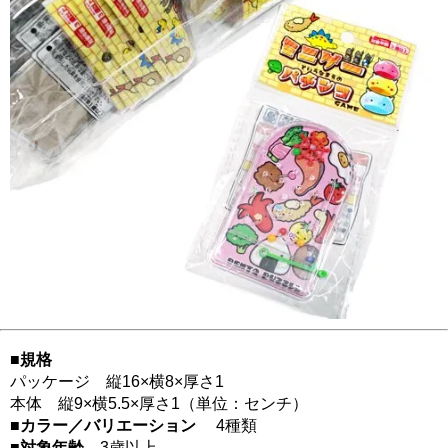
■規格
パッケージ 縦16×横8×厚さ1
本体 縦9×横5.5×厚さ1（単位：センチ）
■カラー／バリエーション
4種類
■対象年齢
3歳以上