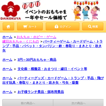
カート
ログイン
検索
ホーム
＞
おもちゃ・ホビー・ゲーム
縁日おもちゃ・くじもの
＞
パーティーゲーム・カードゲーム・トラ
ンプ・手品・パペット・タンバリン・鈴・巻取り・まきとり・吹き
矢
ホーム
＞
3円～30円おもちゃ・商品
ホーム
＞
文化祭・模擬店・おまつり・縁日・イベント等
ホーム
＞
パーティーグッズ・カードゲーム・トランプ・手品・飛び
出す玩具・巻取り・まきとり・吹き矢・弓矢・吸盤
ホーム
＞
お子様ランチ景品・頒布用景品
前の商品へ
次の商品へ