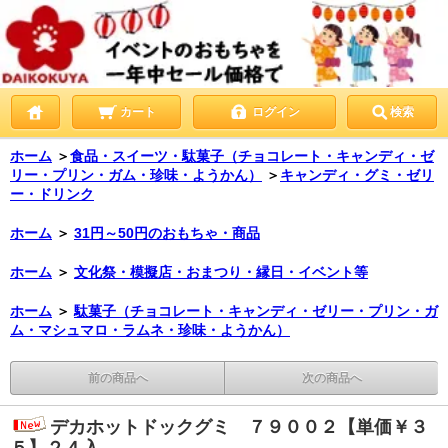
カート
ログイン
検索
ホーム
＞
食品・スイーツ・駄菓子（チョコレート・キャンディ・ゼ
リー・プリン・ガム・珍味・ようかん）
＞
キャンディ・グミ・ゼリ
ー・ドリンク
ホーム
＞
31円～50円のおもちゃ・商品
ホーム
＞
文化祭・模擬店・おまつり・縁日・イベント等
ホーム
＞
駄菓子（チョコレート・キャンディ・ゼリー・プリン・ガ
ム・マシュマロ・ラムネ・珍味・ようかん）
前の商品へ
次の商品へ
デカホットドックグミ ７９００２【単価￥３