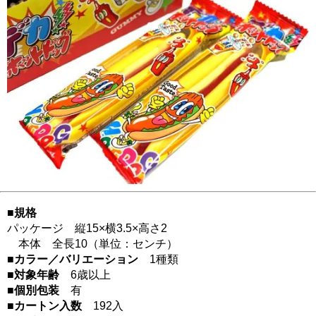
■規格
パッケージ 縦15×横3.5×高さ2
本体 全長10（単位：センチ）
■カラー／バリエーション
1種類
■対象年齢
6歳以上
■個別包装
有
■カートン入数
192入