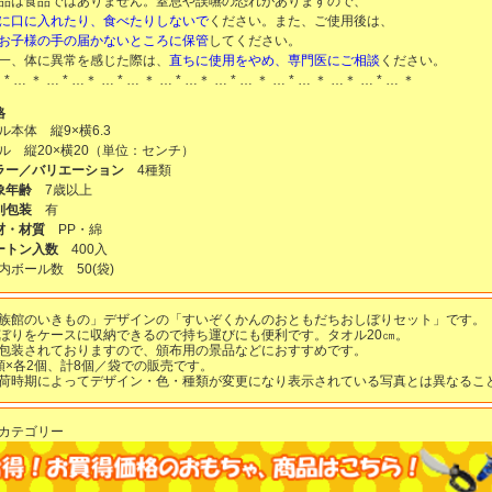
品は食品ではありません。窒息や誤嚥の恐れがありますので、
に口に入れたり、食べたりしないで
ください。また、ご使用後は、
お子様の手の届かないところに保管
してください。
一、体に異常を感じた際は、
直ちに使用をやめ、専門医にご相談
ください。
 * … ＊ … * …＊ … * … ＊ … * …＊ … * … ＊ … * … ＊ …＊ … * … ＊
格
ル本体 縦9×横6.3
ル 縦20×横20（単位：センチ）
ラー／バリエーション
4種類
象年齢
7歳以上
別包装
有
材・材質
PP・綿
ートン入数
400入
内ボール数
50
(袋)
族館のいきもの」デザインの「すいぞくかんのおともだちおしぼりセット」です。
ぼりをケースに収納できるので持ち運びにも便利です。タオル20㎝。
包装されておりますので、頒布用の景品などにおすすめです。
類×各2個、計8個／袋での販売です。
荷時期によってデザイン・色・種類が変更になり表示されている写真とは異なるこ
カテゴリー