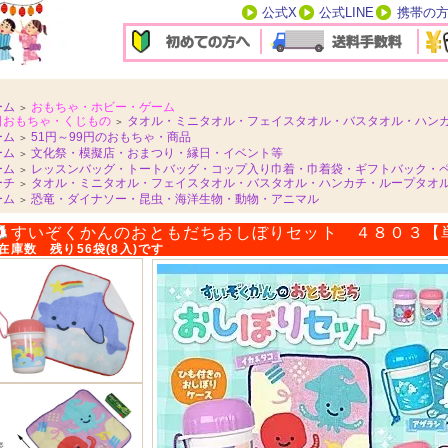
公式X
公式LINE
携帯の
ーム
おもちゃ・ホビー・ゲーム
＞
日おもちゃ・くじもの
タオル・ミニタオル・フェイスタオル・バスタオル・ハン
＞
ーム
51円～99円のおもちゃ・商品
＞
ーム
文化祭・模擬店・おまつり・縁日・イベント等
＞
ーム
レッスンバッグ・トートバッグ・コップ入り巾着・巾着袋・ギフトバック・
＞
ーチ
タオル・ミニタオル・フェイスタオル・バスタオル・ハンカチ・ループタオルe
＞
ーム
恐竜・ダイナソー・昆虫・海洋生物・動物・アニマル
＞
すいぞくかんのおともだちおしぼりセット ４８０３【
在庫数 残り56袋(8入)です