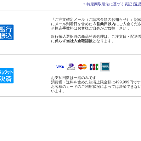
» 特定商取引法に基づく表記 (返品
『ご注文確定メール（ご請求金額のお知らせ）』記
にメール到着日を含めた
３営業日以内
にご入金くだ
※振込手数料はお客様ご自身がご負担下さい 。
銀行振込選択時の商品発送処理は、ご注文日・配送
に係らず
当社入金確認後
となります。
お支払回数は一括のみです
消費税・送料を含めた決済上限金額は499,999円で
お客様のカードのご利用状況によっては決済できな
います。