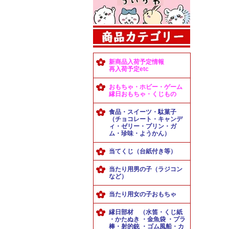
新商品入荷予定情報
再入荷予定etc
おもちゃ・ホビー・ゲーム
縁日おもちゃ・くじもの
食品・スイーツ・駄菓子
（チョコレート・キャンデ
ィ・ゼリー・プリン・ガ
ム・珍味・ようかん）
当てくじ（台紙付き等）
当たり用男の子（ラジコン
など）
当たり用女の子おもちゃ
縁日部材 （水笛・くじ紙
・かたぬき ・金魚袋 ・プラ
棒・射的銃 ・ゴム風船・カ