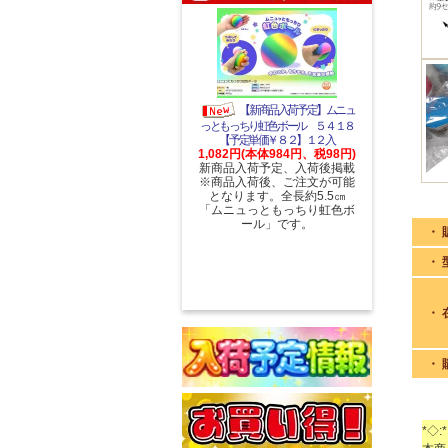
【新商品入荷予定】ムニュ
っともっちり虹色ボール ５４１８
【予定単価￥８２】１２入
1,082円(本体984円、税98円)
新商品入荷予定、入荷後掲載
※商品入荷後、ご注文が可能
となります。全長約5.5㎝
「ムニュっともっちり虹色ボ
ール」です。
・ 
・ 
・ 
・ 
*◇:*