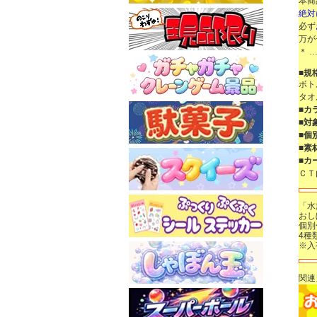
本商
絶対
必ず
万が
＊ …
■規
ボト
タオ
■カ
■対
■個
■素
■カ
ＣＴ
「水
おし
個別
4種
※入
関連