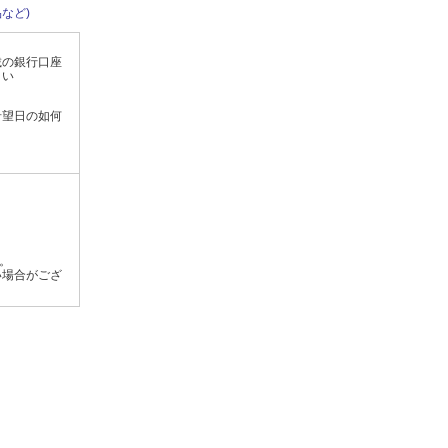
など)
載の銀行口座
さい
希望日の如何
す。
い場合がござ