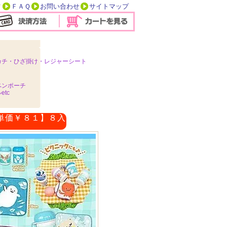
方
ＦＡＱ
お問い合わせ
サイトマップ
カチ・ひざ掛け・レジャーシート
ペンポーチ
tc
単価￥８１】８入