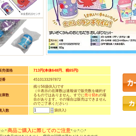
販売価格
713円(本体648円、税65円)
型番
4510133297872
残り56袋(8入)です
（※表示の在庫数は速報値で販売数を確約す
在庫数
るものではありません。すでに
売り切れ
の場
合があります。その場合は販売はできません
のでご了承ください）
袋(8入)
購入数
商品ご購入に際してのご注意
:☆:*:
*:☆:*:◇:*