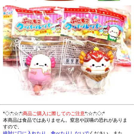
*◇:*:☆:*:
商品ご購入に際してのご注意
*:☆:*:◇:*
本商品は食品ではありません。窒息や誤嚥の恐れがありま
すので、
絶対に口に入れたり、食べたりしないで
ください。また、