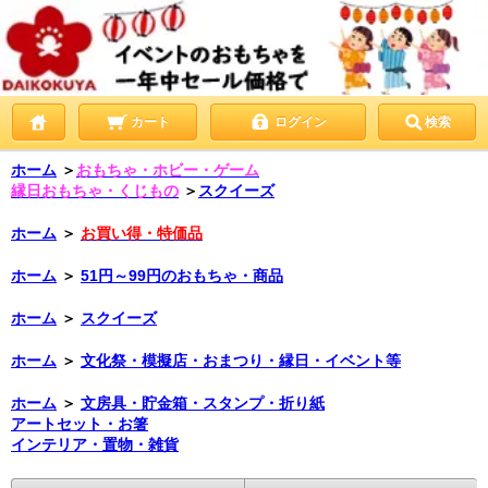
カート
ログイン
検索
ホーム
＞
おもちゃ・ホビー・ゲーム
縁日おもちゃ・くじもの
＞
スクイーズ
ホーム
＞
お買い得・特価品
ホーム
＞
51円～99円のおもちゃ・商品
ホーム
＞
スクイーズ
ホーム
＞
文化祭・模擬店・おまつり・縁日・イベント等
ホーム
＞
文房具・貯金箱・スタンプ・折り紙
アートセット・お箸
インテリア・置物・雑貨