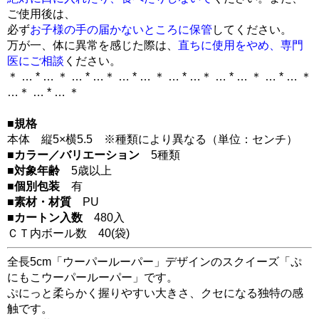
ご使用後は、
必ず
お子様の手の届かないところに保管
してください。
万が一、体に異常を感じた際は、
直ちに使用をやめ、専門
医にご相談
ください。
＊ … * … ＊ … * …＊ … * … ＊ … * …＊ … * … ＊ … * … ＊
…＊ … * … ＊
■規格
本体 縦5×横5.5 ※種類により異なる（単位：センチ）
■カラー／バリエーション
5種類
■対象年齢
5歳以上
■個別包装
有
■素材・材質
PU
■カートン入数
480入
ＣＴ内ボール数
40
(袋)
全長5cm「ウーパールーパー」デザインのスクイーズ「ぷ
にもこウーパールーパー」です。
ぷにっと柔らかく握りやすい大きさ、クセになる独特の感
触です。