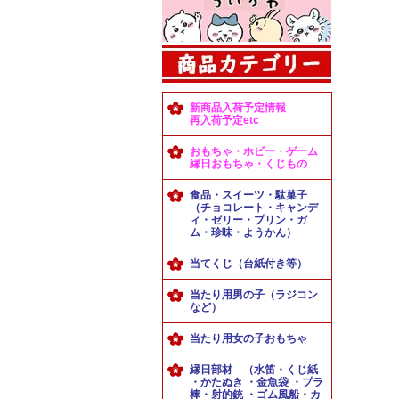
新商品入荷予定情報
再入荷予定etc
おもちゃ・ホビー・ゲーム
縁日おもちゃ・くじもの
食品・スイーツ・駄菓子
（チョコレート・キャンデ
ィ・ゼリー・プリン・ガ
ム・珍味・ようかん）
当てくじ（台紙付き等）
当たり用男の子（ラジコン
など）
当たり用女の子おもちゃ
縁日部材 （水笛・くじ紙
・かたぬき ・金魚袋 ・プラ
棒・射的銃 ・ゴム風船・カ