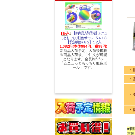
【新商品入荷予定】ムニュ
っともっちり虹色ボール ５４１８
【予定単価￥８２】１２入
1,082円(本体984円、税98円)
新商品入荷予定、入荷後掲載
※商品入荷後、ご注文が可能
となります。全長約5.5㎝
「ムニュっともっちり虹色ボ
ール」です。
・ 
・ 
・ 
・ 
■規
本体