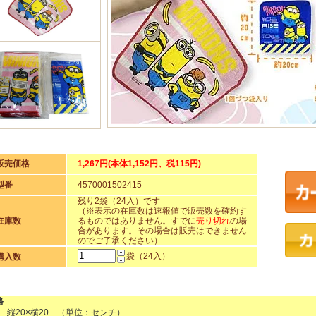
販売価格
1,267円(本体1,152円、税115円)
型番
4570001502415
残り2袋（24入）です
（※表示の在庫数は速報値で販売数を確約す
在庫数
るものではありません。すでに
売り切れ
の場
合があります。その場合は販売はできません
のでご了承ください）
袋（24入）
購入数
格
 縦20×横20 （単位：センチ）