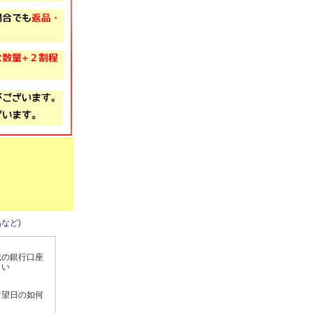
など)
載の銀行口座
さい
希望日の如何