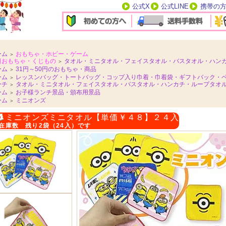
公式X
公式LINE
携帯の
ーム
おもちゃ・ホビー・ゲーム
＞
日おもちゃ・くじもの
タオル・ミニタオル・フェイスタオル・バスタオル・ハン
＞
ーム
31円～50円のおもちゃ・商品
＞
ーム
レッスンバッグ・トートバッグ・コップ入り巾着・巾着袋・ギフトバック・
＞
ーチ
タオル・ミニタオル・フェイスタオル・バスタオル・ハンカチ・ループタオルe
＞
ーム
お子様ランチ景品・頒布用景品
＞
ーム
ミニオンズ
＞
ミニオンズミニタオル【単価￥４８】２４入
在庫数 残り2袋（24入）です