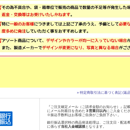
» 特定商取引法に基づく表記 (返品
『ご注文確定メール（ご請求金額のお知らせ）』記
にメール到着日を含めた
３営業日以内
にご入金くだ
※振込手数料はお客様ご自身がご負担下さい 。
銀行振込選択時の商品発送処理は、ご注文日・配送
に係らず
当社入金確認後
となります。