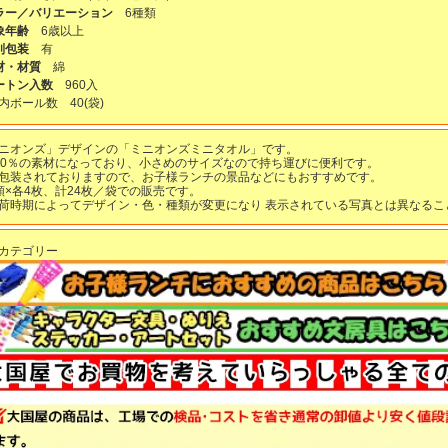
ラー／バリエーション
6種類
象年齢
6歳以上
別包装
有
材・材質
綿
ートン入数
960入
内ボール数
40
(袋)
ニオンズ」デザインの「ミニオンズミニタオル」です。
00％の素材になっており、小さめのサイズなので持ち運びに便利です。
包装されておりますので、お子様ランチの景品などにもおすすめです。
類×各4枚、計24枚／袋での販売です。
荷時期によってデザイン・色・種類が変更になり 表示されている写真とは異なるこ
カテゴリー