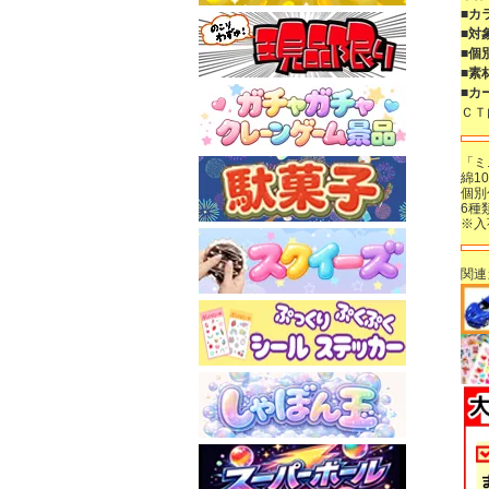
■カ
■対
■個
■素
■カ
ＣＴ
「ミ
綿1
個別
6種
※入
関連