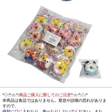
*◇:*:☆:*:
商品ご購入に際してのご注意
*:☆:*:◇:*
本商品は食品ではありません。窒息や誤嚥の恐れがありま
すので、
絶対に口に入れたり、食べたりしないで
ください。また、