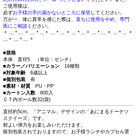
ご使用後は、
必ず
お子様の手の届かないところに保管
してください。
万が一、体に異常を感じた際は、
直ちに使用をやめ、専門
医にご相談
ください。
＊ … * … ＊ … * …＊ … * … ＊ … * …＊ … * … ＊ … * … ＊
…＊ … * … ＊
■規格
本体 直径5 （単位：センチ）
■カラー／バリエーション
16種類
■対象年齢
6歳以上
■個別包装
有
■素材・材質
PU・PP
■カートン入数
800入
ＣＴ内ボール数
32
(袋)
直径約5cm。「アニマル」デザインの「あにまるドーナツ
スクイーズ」です。
程よい弾力をお楽しみいただけます。
個別包装されておりますので、お子様ランチやカプセル景