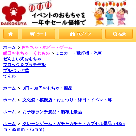
カート
ログイン
検索
ホーム
＞
おもちゃ・ホビー・ゲーム
縁日おもちゃ・くじもの
＞
ミニカー・飛行機・汽車
ぜんまい式おもちゃ
ブロック＆プラモデル
プルバック式
でんわ
ホーム
＞
3円～30円おもちゃ・商品
ホーム
＞
文化祭・模擬店・おまつり・縁日・イベント等
ホーム
＞
お子様ランチ景品・頒布用景品
ホーム
＞
クレーンゲーム・ガチャガチャ・カプセル景品（48ｍ
ｍ・65ｍｍ・75ｍｍ）