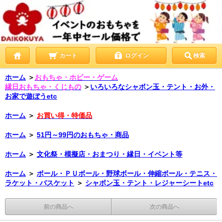
カート
ログイン
検索
ホーム
＞
おもちゃ・ホビー・ゲーム
縁日おもちゃ・くじもの
＞
いろいろなシャボン玉・テント・お外・
お家で遊ぼうetc
ホーム
＞
お買い得・特価品
ホーム
＞
51円～99円のおもちゃ・商品
ホーム
＞
文化祭・模擬店・おまつり・縁日・イベント等
ホーム
＞
ボール・ＰＵボール・野球ボール・伸縮ボール・テニス・
ラケット・バスケット
＞
シャボン玉・テント・レジャーシートetc
前の商品へ
次の商品へ