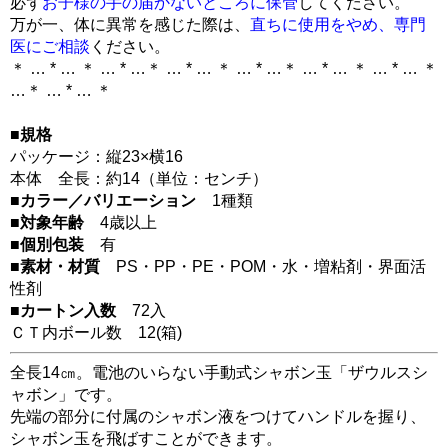
必ず
お子様の手の届かないところに保管
してください。
万が一、体に異常を感じた際は、
直ちに使用をやめ、専門
医にご相談
ください。
＊ … * … ＊ … * …＊ … * … ＊ … * …＊ … * … ＊ … * … ＊
…＊ … * … ＊
■規格
パッケージ：縦23×横16
本体 全長：約14（単位：センチ）
■カラー／バリエーション
1種類
■対象年齢
4歳以上
■個別包装
有
■素材・材質
PS・PP・PE・POM・水・増粘剤・界面活
性剤
■カートン入数
72入
ＣＴ内ボール数
12
(箱)
全長14㎝。電池のいらない手動式シャボン玉「ザウルスシ
ャボン」です。
先端の部分に付属のシャボン液をつけてハンドルを握り、
シャボン玉を飛ばすことができます。