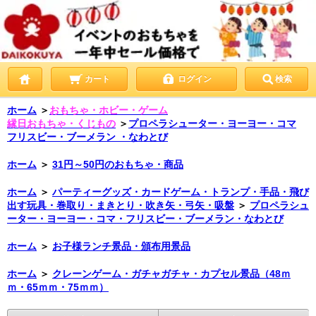
カート
ログイン
検索
ホーム
＞
おもちゃ・ホビー・ゲーム
縁日おもちゃ・くじもの
＞
プロペラシューター・ヨーヨー・コマ
フリスビー・ブーメラン ・なわとび
ホーム
＞
31円～50円のおもちゃ・商品
ホーム
＞
パーティーグッズ・カードゲーム・トランプ・手品・飛び
出す玩具・巻取り・まきとり・吹き矢・弓矢・吸盤
＞
プロペラシュ
ーター・ヨーヨー・コマ・フリスビー・ブーメラン・なわとび
ホーム
＞
お子様ランチ景品・頒布用景品
ホーム
＞
クレーンゲーム・ガチャガチャ・カプセル景品（48ｍ
ｍ・65ｍｍ・75ｍｍ）