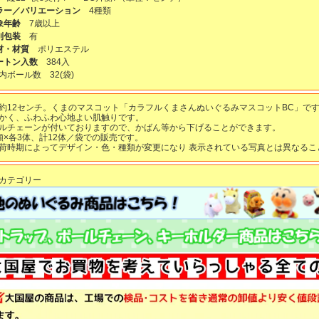
ラー／バリエーション
4種類
象年齢
7歳以上
別包装
有
材・材質
ポリエステル
ートン入数
384入
内ボール数
32
(袋)
約12センチ。くまのマスコット「カラフルくまさんぬいぐるみマスコットBC」で
かく、ふわふわ心地よい肌触りです。
ルチェーンが付いておりますので、かばん等から下げることができます。
類×各3体、計12体／袋での販売です。
荷時期によってデザイン・色・種類が変更になり 表示されている写真とは異なるこ
カテゴリー