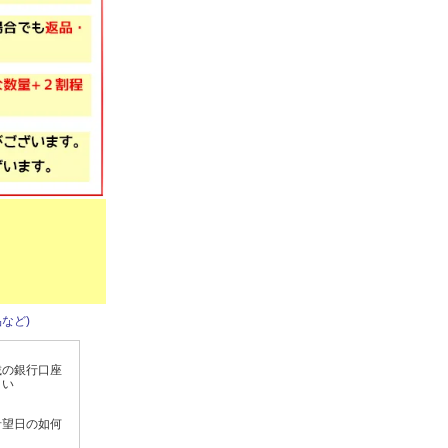
など)
載の銀行口座
さい
希望日の如何