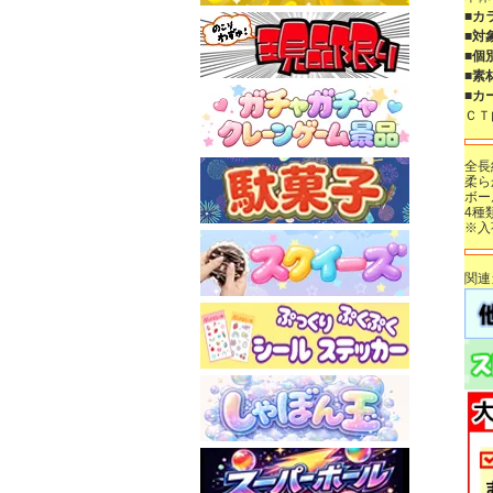
■カ
■対
■個
■素
■カ
ＣＴ
全長
柔ら
ボー
4種
※入
関連