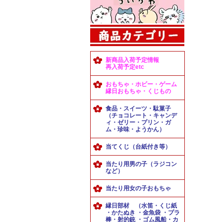
新商品入荷予定情報
再入荷予定etc
おもちゃ・ホビー・ゲーム
縁日おもちゃ・くじもの
食品・スイーツ・駄菓子
（チョコレート・キャンデ
ィ・ゼリー・プリン・ガ
ム・珍味・ようかん）
当てくじ（台紙付き等）
当たり用男の子（ラジコン
など）
当たり用女の子おもちゃ
縁日部材 （水笛・くじ紙
・かたぬき ・金魚袋 ・プラ
棒・射的銃 ・ゴム風船・カ