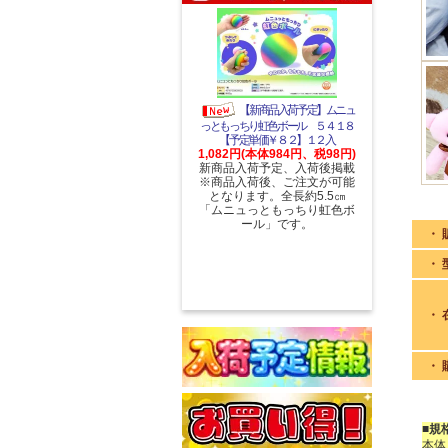
【新商品入荷予定】ムニュ
っともっちり虹色ボール ５４１８
【予定単価￥８２】１２入
1,082円(本体984円、税98円)
新商品入荷予定、入荷後掲載
※商品入荷後、ご注文が可能
となります。全長約5.5㎝
「ムニュっともっちり虹色ボ
ール」です。
・ 
・ 
・ 
・ 
■規
本体