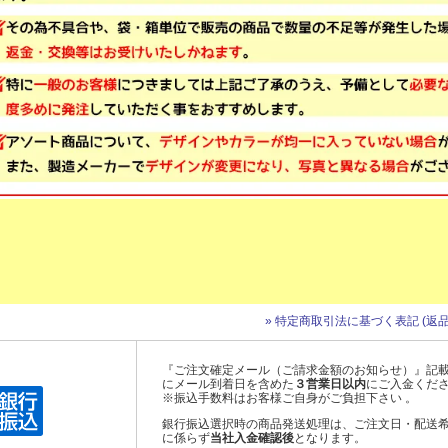
» 特定商取引法に基づく表記 (返品
『ご注文確定メール（ご請求金額のお知らせ）』記
にメール到着日を含めた
３営業日以内
にご入金くだ
※振込手数料はお客様ご自身がご負担下さい 。
銀行振込選択時の商品発送処理は、ご注文日・配送
に係らず
当社入金確認後
となります。