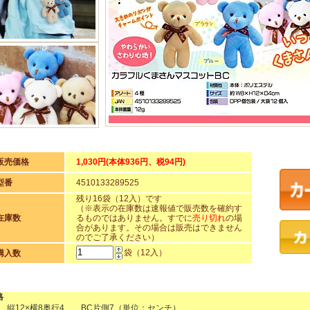
販売価格
1,030円(本体936円、税94円)
型番
4510133289525
残り16袋（12入）です
（※表示の在庫数は速報値で販売数を確約す
在庫数
るものではありません。すでに
売り切れ
の場
合があります。その場合は販売はできません
のでご了承ください）
袋（12入）
購入数
格
 縦12×横8奥行4 BC片側7（単位：センチ）