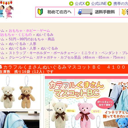
公式X
公式LINE
携帯の
ーム
おもちゃ・ホビー・ゲーム
＞
日おもちゃ・くじもの
ぬいぐるみ
＞
ーム
51円～99円のおもちゃ・商品
＞
ーム
ぬいぐるみ・人形
＞
ーム
ぬいぐるみ・人形
ぬいぐるみ
＞
＞
ーム
ストラップ・キーホルダー・ボールチェーン・ミニライト・ペンダント・ブ
＞
ーム
クレーンゲーム・ガチャガチャ・カプセル景品（48ｍｍ・65ｍｍ・75ｍｍ）
＞
カラフルくまさんぬいぐるみマスコットＢＣ ４１００
在庫数 残り16袋（12入）です