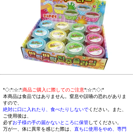
*◇:*:☆:*:
商品ご購入に際してのご注意
*:☆:*:◇:*
本商品は食品ではありません。窒息や誤嚥の恐れがありま
すので、
絶対に口に入れたり、食べたりしないで
ください。また、
ご使用後は、
必ず
お子様の手の届かないところに保管
してください。
万が一、体に異常を感じた際は、
直ちに使用をやめ、専門