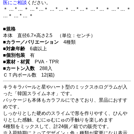
医にご相談
ください。
＊ … * … ＊ … * …＊ … * … ＊ … * …＊ … * … ＊ … * … ＊
…＊ … * … ＊
■規格
本体 直径6.7×高さ2.5 （単位：センチ）
■カラー／バリエーション
4種類
■対象年齢
6歳以上
■個別包装
有
■素材・材質
PVA・TPR
■カートン入数
288入
ＣＴ内ボール数
12
(箱)
キラキラパールと星やハート型のミックスホログラムが入
った「韓国スライムネオ」です。
パッケージも本体もカラフルにできており、景品におすす
めです。
しっかりとした硬めのスライムで形を作りやすく、ひんや
りとした感触、むにゅむにゅの手触りを楽しめます
4種類をミックスして、計24個／箱での販売です。
※入荷時期によってデザイン・色・種類が変更になり表示