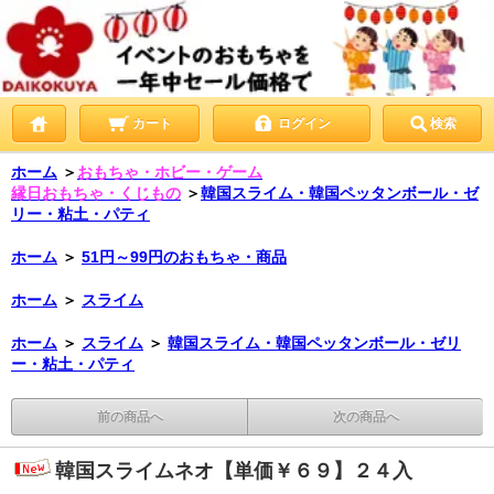
カート
ログイン
検索
ホーム
＞
おもちゃ・ホビー・ゲーム
縁日おもちゃ・くじもの
＞
韓国スライム・韓国ペッタンボール・ゼ
リー・粘土・パティ
ホーム
＞
51円～99円のおもちゃ・商品
ホーム
＞
スライム
ホーム
＞
スライム
＞
韓国スライム・韓国ペッタンボール・ゼリ
ー・粘土・パティ
前の商品へ
次の商品へ
韓国スライムネオ【単価￥６９】２４入