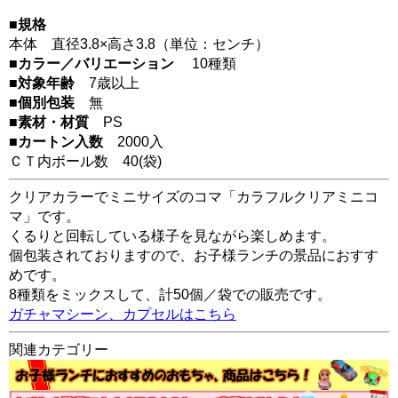
■規格
本体 直径3.8×高さ3.8（単位：センチ）
■カラー／バリエーション
10種類
■対象年齢
7歳以上
■個別包装
無
■素材・材質
PS
■カートン入数
2000入
ＣＴ内ボール数
40
(袋)
クリアカラーでミニサイズのコマ「カラフルクリアミニコ
マ」です。
くるりと回転している様子を見ながら楽しめます。
個包装されておりますので、お子様ランチの景品におすす
めです。
8種類をミックスして、計50個／袋での販売です。
ガチャマシーン、カプセルはこちら
関連カテゴリー