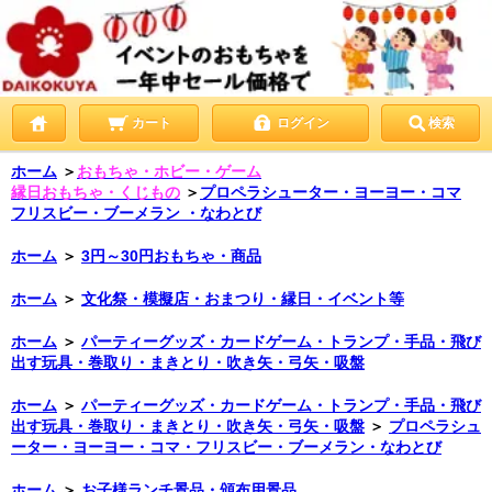
カート
ログイン
検索
ホーム
＞
おもちゃ・ホビー・ゲーム
縁日おもちゃ・くじもの
＞
プロペラシューター・ヨーヨー・コマ
フリスビー・ブーメラン ・なわとび
ホーム
＞
3円～30円おもちゃ・商品
ホーム
＞
文化祭・模擬店・おまつり・縁日・イベント等
ホーム
＞
パーティーグッズ・カードゲーム・トランプ・手品・飛び
出す玩具・巻取り・まきとり・吹き矢・弓矢・吸盤
ホーム
＞
パーティーグッズ・カードゲーム・トランプ・手品・飛び
出す玩具・巻取り・まきとり・吹き矢・弓矢・吸盤
＞
プロペラシュ
ーター・ヨーヨー・コマ・フリスビー・ブーメラン・なわとび
ホーム
＞
お子様ランチ景品・頒布用景品