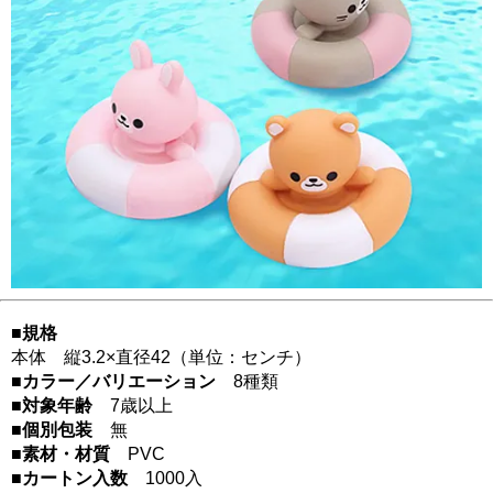
■規格
本体 縦3.2×直径42（単位：センチ）
■カラー／バリエーション
8種類
■対象年齢
7歳以上
■個別包装
無
■素材・材質
PVC
■カートン入数
1000入