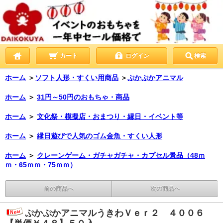
カート
ログイン
検索
ホーム
＞
ソフト人形・すくい用商品
＞
ぷかぷかアニマル
ホーム
＞
31円～50円のおもちゃ・商品
ホーム
＞
文化祭・模擬店・おまつり・縁日・イベント等
ホーム
＞
縁日遊びで人気のゴム金魚・すくい人形
ホーム
＞
クレーンゲーム・ガチャガチャ・カプセル景品（48ｍ
ｍ・65ｍｍ・75ｍｍ）
前の商品へ
次の商品へ
ぷかぷかアニマルうきわＶｅｒ２ ４００６