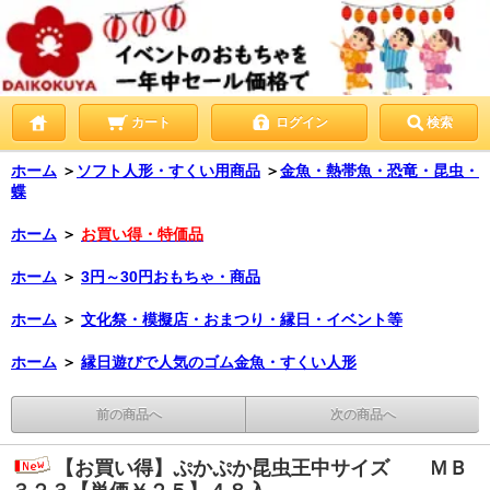
カート
ログイン
検索
ホーム
＞
ソフト人形・すくい用商品
＞
金魚・熱帯魚・恐竜・昆虫・
蝶
ホーム
＞
お買い得・特価品
ホーム
＞
3円～30円おもちゃ・商品
ホーム
＞
文化祭・模擬店・おまつり・縁日・イベント等
ホーム
＞
縁日遊びで人気のゴム金魚・すくい人形
前の商品へ
次の商品へ
【お買い得】ぷかぷか昆虫王中サイズ ＭＢ