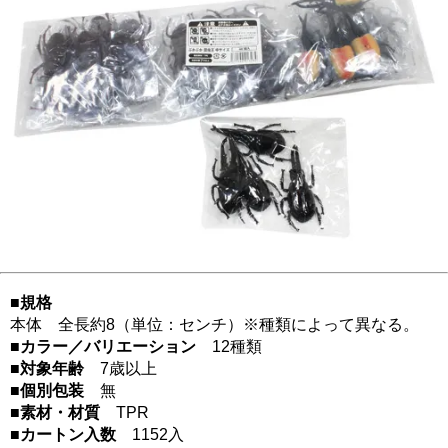
■規格
本体 全長約8（単位：センチ）※種類によって異なる。
■カラー／バリエーション
12種類
■対象年齢
7歳以上
■個別包装
無
■素材・材質
TPR
■カートン入数
1152入