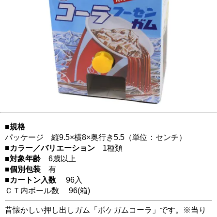
■規格
パッケージ 縦9.5×横8×奥行き5.5（単位：センチ）
■カラー／バリエーション
1種類
■対象年齢
6歳以上
■個別包装
有
■カートン入数
96入
ＣＴ内ボール数
96
(箱)
昔懐かしい押し出しガム「ポケガムコーラ」です。※当り