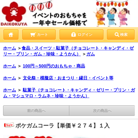
カート
ログイン
検索
ホーム
＞
食品・スイーツ・駄菓子（チョコレート・キャンディ・ゼ
リー・プリン・ガム・珍味・ようかん）
＞
ガム
ホーム
＞
100円～500円のおもちゃ・商品
ホーム
＞
文化祭・模擬店・おまつり・縁日・イベント等
ホーム
＞
駄菓子（チョコレート・キャンディ・ゼリー・プリン・ガ
ム・マシュマロ・ラムネ・珍味・ようかん）
前の商品へ
次の商品へ
ポケガムコーラ【単価￥２７４】１入