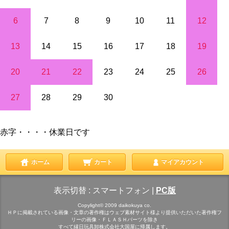
6
7
8
9
10
11
12
13
14
15
16
17
18
19
20
21
22
23
24
25
26
27
28
29
30
赤字・・・・休業日です
ホーム
カート
マイアカウント
表示切替 :
スマートフォン
|
PC版
Copylight© 2009 daikokuya co.
ＨＰに掲載されている画像・文章の著作権はウェブ素材サイト様より提供いただいた著作権フ
リーの画像・ＦＬＡＳＨパーツを除き
すべて縁日玩具卸株式会社大国屋に帰属します。