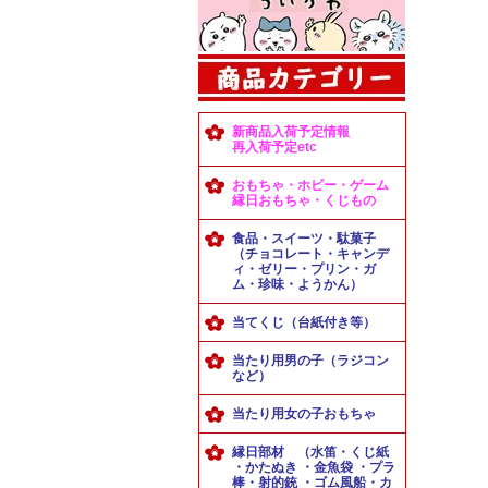
新商品入荷予定情報
再入荷予定etc
おもちゃ・ホビー・ゲーム
縁日おもちゃ・くじもの
食品・スイーツ・駄菓子
（チョコレート・キャンデ
ィ・ゼリー・プリン・ガ
ム・珍味・ようかん）
当てくじ（台紙付き等）
当たり用男の子（ラジコン
など）
当たり用女の子おもちゃ
縁日部材 （水笛・くじ紙
・かたぬき ・金魚袋 ・プラ
棒・射的銃 ・ゴム風船・カ