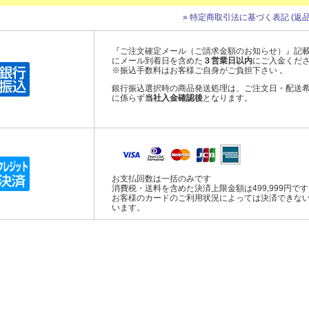
» 特定商取引法に基づく表記 (返品
『ご注文確定メール（ご請求金額のお知らせ）』記
にメール到着日を含めた
３営業日以内
にご入金くだ
※振込手数料はお客様ご自身がご負担下さい 。
銀行振込選択時の商品発送処理は、ご注文日・配送
に係らず
当社入金確認後
となります。
お支払回数は一括のみです
消費税・送料を含めた決済上限金額は499,999円で
お客様のカードのご利用状況によっては決済できな
います。