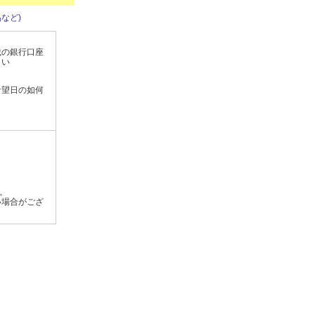
など)
載の銀行口座
さい
希望日の如何
す。
い場合がござ