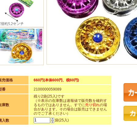
販売価格
660円(本体600円、税60円)
型番
2100000059089
残り2袋(25入)です
（※表示の在庫数は速報値で販売数を確約す
在庫数
るものではありません。すでに
売り切れ
の場
合があります。その場合は販売はできません
のでご了承ください）
袋(25入)
購入数