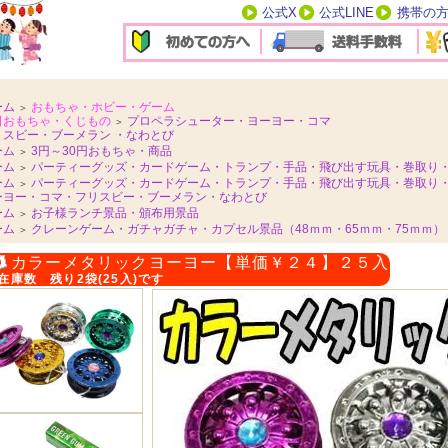
公式X
公式LINE
携帯の
ーム
おもちゃ・ホビー・ゲーム
＞
日おもちゃ・くじもの
プロペラシューター・ヨーヨー・コマ
＞
リスビー・ブーメラン ・なわとび
ーム
3円～30円おもちゃ・商品
＞
ーム
パーティーグッズ・カードゲーム・トランプ・手品・飛び出す玩具・巻取り
＞
ーム
パーティーグッズ・カードゲーム・トランプ・手品・飛び出す玩具・巻取り
＞
ーヨー・コマ・フリスビー・ブーメラン・なわとび
ーム
お子様ランチ景品・頒布用景品
＞
ーム
クレーンゲーム・ガチャガチャ・カプセル景品（48ｍｍ・65ｍｍ・75ｍｍ）
＞
カラーメタリックヨーヨー【単価￥２４】２５入
在庫数 残り2袋(25入)です