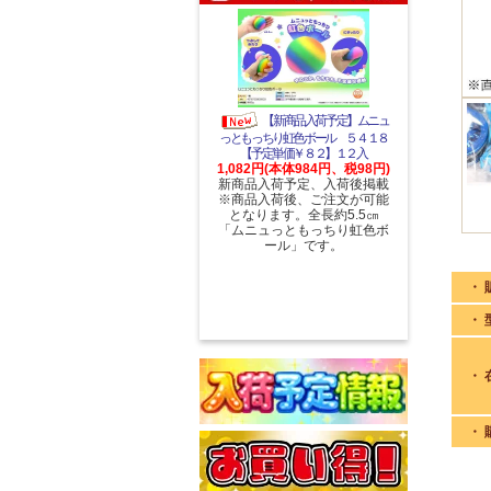
【新商品入荷予定】ムニュ
っともっちり虹色ボール ５４１８
【予定単価￥８２】１２入
1,082円(本体984円、税98円)
新商品入荷予定、入荷後掲載
※商品入荷後、ご注文が可能
となります。全長約5.5㎝
「ムニュっともっちり虹色ボ
ール」です。
・ 
・ 
・ 
・ 