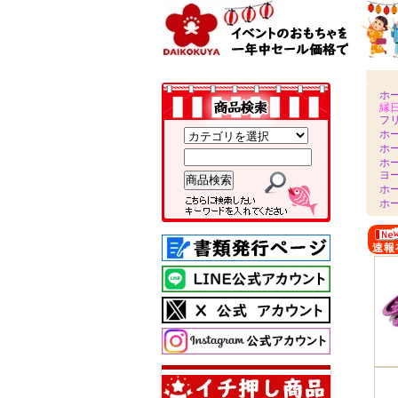
ホ
縁
フ
ホ
ホ
ホ
ヨ
ホ
ホ
速報