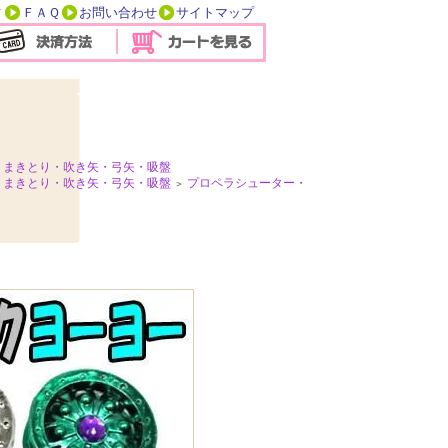
方
ＦＡＱ
お問い合わせ
サイトマップ
・まきとり・吹き矢・弓矢・吸盤
・まきとり・吹き矢・弓矢・吸盤
プロペラシューター・
＞