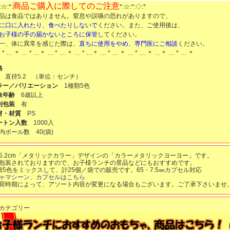
商品ご購入に際してのご注意
:☆:*:
*:☆:*:◇:*
品は食品ではありません。窒息や誤嚥の恐れがありますので、
に口に入れたり、食べたりしないで
ください。また、ご使用後は、
お子様の手の届かないところに保管
してください。
一、体に異常を感じた際は、
直ちに使用をやめ、専門医にご相談
ください。
 * … ＊ … * …＊ … * … ＊ … * …＊ … * … ＊ … * … ＊ …＊ … * … ＊
格
 直径5.2 （単位：センチ）
ラー／バリエーション
1種類5色
象年齢
6歳以上
別包装
有
材・材質
PS
ートン入数
1000入
内ボール数
40
(袋)
5.2cm「メタリックカラー」デザインの「カラーメタリックヨーヨー」です。
包装されておりますので、お子様ランチの景品などにもおすすめです。
類5色をミックスして、計25個／袋での販売です。65・7.5㎜カプセル対応
ャマシーン、カプセルはこちら
荷時期によって、アソート内容が変更になる場合もございます。ご了承下さいませ
カテゴリー