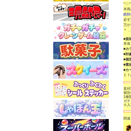
*◇:*
本商
絶対
必ず
万が
＊ …
■規
本体
■カ
■対
■個
■素
■カ
ＣＴ
直径
個別
1種
ガチ
※入
関連