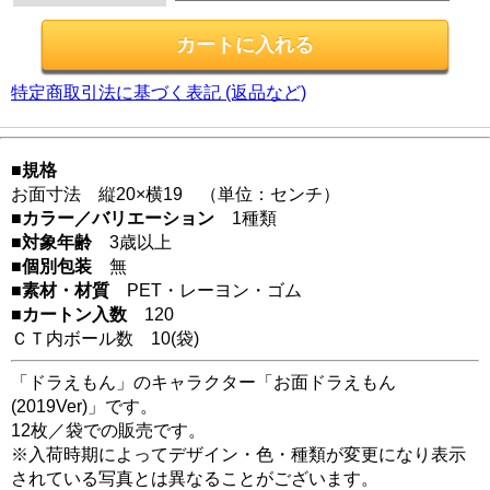
特定商取引法に基づく表記 (返品など)
■規格
お面寸法 縦20×横19 （単位：センチ）
■カラー／バリエーション
1種類
■対象年齢
3歳以上
■個別包装
無
■素材・材質
PET・レーヨン・ゴム
■カートン入数
120
ＣＴ内ボール数
10
(袋)
「ドラえもん」のキャラクター「お面ドラえもん
(2019Ver)」です。
12枚／袋での販売です。
※入荷時期によってデザイン・色・種類が変更になり表示
されている写真とは異なることがございます。