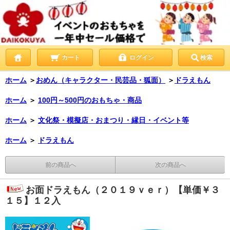
カート
ログイン
検索
ホーム
＞
おめん（キャラクター・民芸品・狐面）
＞
ドラえもん
ホーム
＞
100円～500円のおもちゃ・商品
ホーム
＞
文化祭・模擬店・おまつり・縁日・イベント等
ホーム
＞
ドラえもん
前の商品へ
次の商品へ
お面ドラえもん（２０１９ｖｅｒ）【単価￥３
１５】１２入