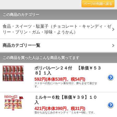
ページの先頭へ戻る
この商品のカテゴリー
食品・スイーツ・駄菓子（チョコレート・キャンディ・ゼ
リー・プリン・ガム・珍味・ようかん）
商品カテゴリー一覧
この商品を買った人はこんな商品も買ってます
ポリバルーン２４付 【単価￥５３
８】１入
592円(本体538円、税54円)
ストローの先にバルーン液を付け、膨らませて遊びま
す。
ミルキー６粒【単価￥３９】１０
入
421円(本体390円、税31円)
昔からおなじみのキャンディ「ミルキー6粒」です。