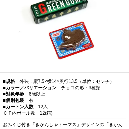
■規格
外装：縦7.5×横14×奥行13.5（単位：センチ）
■カラー／バリエーション
チョコの形：3種類
■対象年齢
6歳以上
■個別包装
有
■カートン入数
12入
ＣＴ内ボール数
12
(箱)
おみくじ付き「きかんしゃトーマス」デザインの「きかん