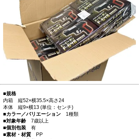
■規格
内箱 縦52×横35.5×高さ24
本体 縦9×横13 (単位：センチ)
■カラー／バリエーション
1種類
■対象年齢
7歳以上
■個別包装
有
■素材・材質
PP