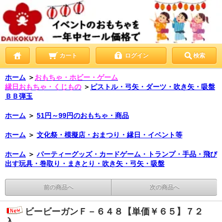
カート
ログイン
検索
ホーム
＞
おもちゃ・ホビー・ゲーム
縁日おもちゃ・くじもの
＞
ピストル・弓矢・ダーツ・吹き矢・吸盤
ＢＢ弾玉
ホーム
＞
51円～99円のおもちゃ・商品
ホーム
＞
文化祭・模擬店・おまつり・縁日・イベント等
ホーム
＞
パーティーグッズ・カードゲーム・トランプ・手品・飛び
出す玩具・巻取り・まきとり・吹き矢・弓矢・吸盤
前の商品へ
次の商品へ
ビービーガンＦ－６４８【単価￥６５】７２