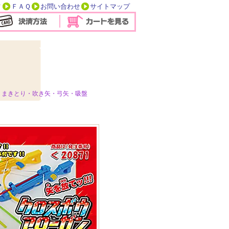
方
ＦＡＱ
お問い合わせ
サイトマップ
・まきとり・吹き矢・弓矢・吸盤