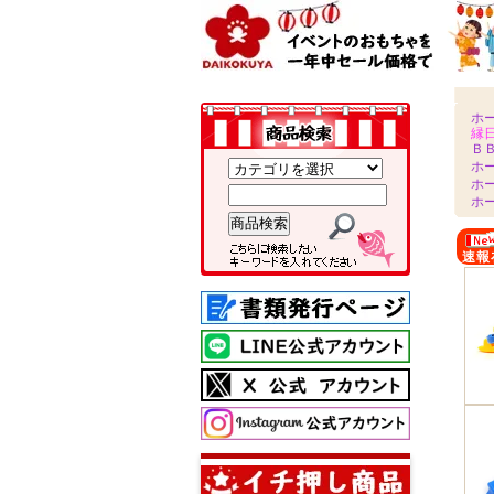
ホ
縁
Ｂ
ホ
ホ
ホ
速報