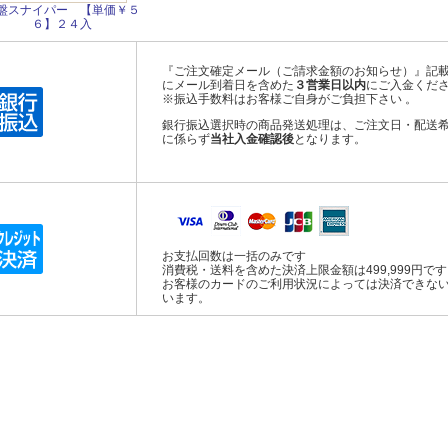
盤スナイパー 【単価￥５
６】２４入
『ご注文確定メール（ご請求金額のお知らせ）』記
にメール到着日を含めた
３営業日以内
にご入金くだ
※振込手数料はお客様ご自身がご負担下さい 。
銀行振込選択時の商品発送処理は、ご注文日・配送
に係らず
当社入金確認後
となります。
お支払回数は一括のみです
消費税・送料を含めた決済上限金額は499,999円で
お客様のカードのご利用状況によっては決済できな
います。