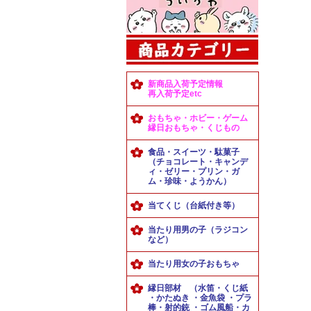
新商品入荷予定情報
再入荷予定etc
おもちゃ・ホビー・ゲーム
縁日おもちゃ・くじもの
食品・スイーツ・駄菓子
（チョコレート・キャンデ
ィ・ゼリー・プリン・ガ
ム・珍味・ようかん）
当てくじ（台紙付き等）
当たり用男の子（ラジコン
など）
当たり用女の子おもちゃ
縁日部材 （水笛・くじ紙
・かたぬき ・金魚袋 ・プラ
棒・射的銃 ・ゴム風船・カ