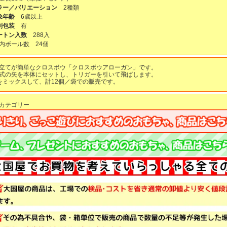
ラー／バリエーション
2種類
象年齢
6歳以上
別包装
有
ートン入数
288入
Ｔ内ボール数
24
個
立てが簡単なクロスボウ「クロスボウアローガン」です。
式の矢を本体にセットし、トリガーを引いて飛ばします。
をミックスして、計12個／袋での販売です。
カテゴリー