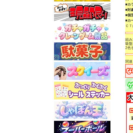
■カ
■対
■個
■カ
Ｃ
組み
吸盤
2色
関連