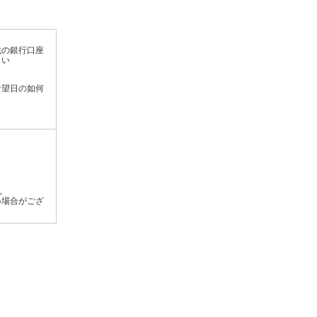
載の銀行口座
さい
希望日の如何
す。
い場合がござ