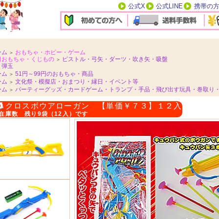
公式X
公式LINE
携帯の
ーム
おもちゃ・ホビー・ゲーム
＞
日おもちゃ・くじもの
ピストル・弓矢・ダーツ・吹き矢・吸盤
＞
Ｂ弾玉
ーム
51円～99円のおもちゃ・商品
＞
ーム
文化祭・模擬店・おまつり・縁日・イベント等
＞
ーム
パーティーグッズ・カードゲーム・トランプ・手品・飛び出す玩具・巻取り
＞
クロスボウアローガン 【単価￥７３】１２入
在庫数 残り9袋（12入）です