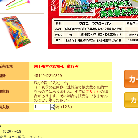
販売価格
964円(本体876円、税88円)
型番
4544042219359
残り9袋（12入）です
（※表示の在庫数は速報値で販売数を確約す
在庫数
るものではありません。すでに
売り切れ
の場
合があります。その場合は販売はできません
のでご了承ください）
袋（12入）
購入数
格
 縦26×横18
全長13.5（単位：センチ）