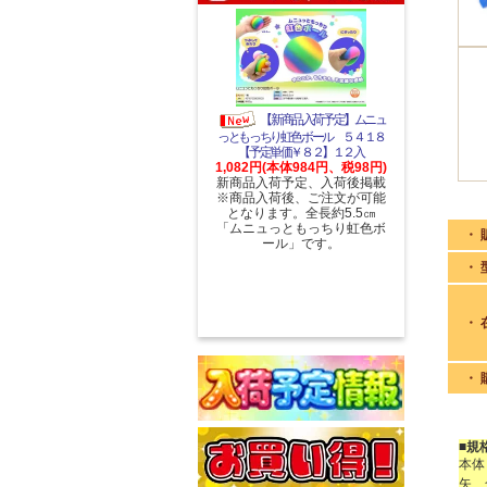
【新商品入荷予定】ムニュ
っともっちり虹色ボール ５４１８
【予定単価￥８２】１２入
1,082円(本体984円、税98円)
新商品入荷予定、入荷後掲載
※商品入荷後、ご注文が可能
となります。全長約5.5㎝
「ムニュっともっちり虹色ボ
・ 
ール」です。
・ 
・ 
・ 
■規
本体
矢 