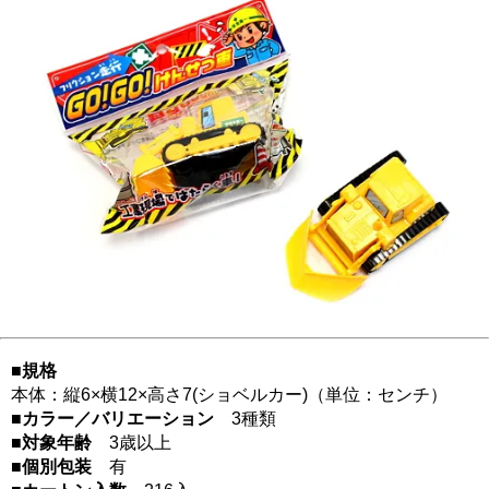
■規格
本体：縦6×横12×高さ7(ショベルカー)（単位：センチ）
■カラー／バリエーション
3種類
■対象年齢
3歳以上
■個別包装
有