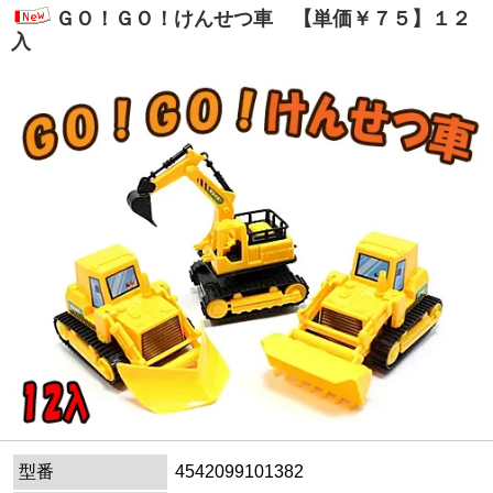
ＧＯ！ＧＯ！けんせつ車 【単価￥７５】１２
入
型番
4542099101382