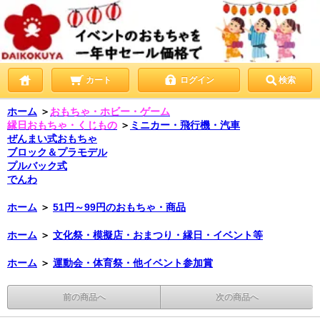
カート
ログイン
検索
ホーム
＞
おもちゃ・ホビー・ゲーム
縁日おもちゃ・くじもの
＞
ミニカー・飛行機・汽車
ぜんまい式おもちゃ
ブロック＆プラモデル
プルバック式
でんわ
ホーム
＞
51円～99円のおもちゃ・商品
ホーム
＞
文化祭・模擬店・おまつり・縁日・イベント等
ホーム
＞
運動会・体育祭・他イベント参加賞
前の商品へ
次の商品へ