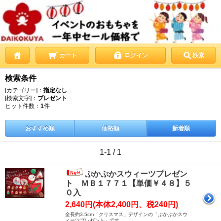
カート
ログイン
検索
検索条件
[カテゴリー]：
指定なし
[検索文字]：
プレゼント
ヒット件数：
1
件
おすすめ順
価格順
新着順
1-1 / 1
ぷかぷかスウィーツプレゼン
ト ＭＢ１７７１【単価￥４８】５
０入
2,640円(本体2,400円、税240円)
全長約3.5cm「クリスマス」デザインの「ぷかぷかスウ
ィーツプレゼント」です。