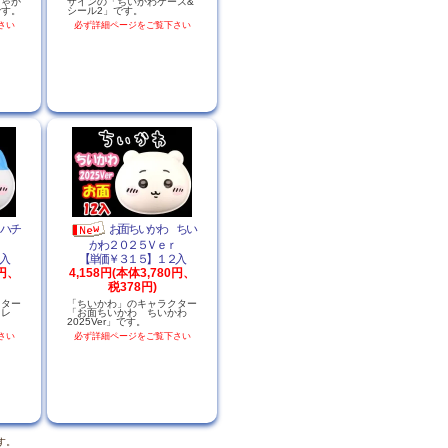
ちゃか
ザインの「ちいかわケース&
です。
シール2」です。
さい
必ず詳細ページをご覧下さい
 ハチ
お面ちいかわ ちい
かわ２０２５Ｖｅｒ
入
【単価￥３１５】１２入
0円、
4,158円(本体3,780円、
税378円)
クター
「ちいかわ」のキャラクター
ワレ
「お面ちいかわ ちいかわ
2025Ver」です。
さい
必ず詳細ページをご覧下さい
す。