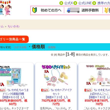
公式X
公式LINE
携帯の
ーム
ちいかわ
＞
テゴリー別商品一覧
・価格順
び順を変更]
・おすすめ順
・新着順
[1-8]
全 [8] 商品中
番目の商品を表示しています
ちいかわむちゃうま
ちいかわヘアメイク
ちいかわむち
ドリンク自動販売機
セット
お店やさんごっこ
【単価￥６００】１入
【単価￥７２０】１入
【単価￥７８０】１
660円(本体600円、税
792円(本体720円、税
858円(本体780円
60円)
72円)
78円)
ちいかわ」キャラクターデ
全長30cm。「ちいかわ」デ
「ちいかわ」キャラク