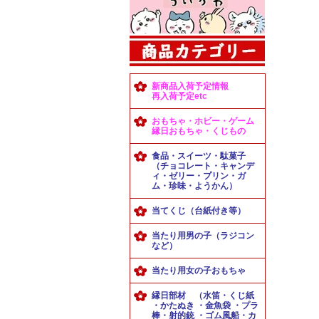
新商品入荷予定情報
再入荷予定etc
おもちゃ・ホビー・ゲーム
縁日おもちゃ・くじもの
食品・スイーツ・駄菓子
（チョコレート・キャンデ
ィ・ゼリー・プリン・ガ
ム・珍味・ようかん）
当てくじ（台紙付き等）
当たり用男の子（ラジコン
など）
当たり用女の子おもちゃ
縁日部材 （水笛・くじ紙
・かたぬき ・金魚袋 ・プラ
棒・射的銃 ・ゴム風船・カ