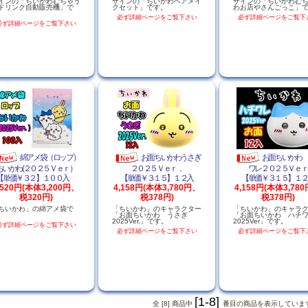
インの「ちいかわむちゃう
ザインの「ちいかわヘアメイ
ザインの「ちいかわむ
ドリンク自動販売機」で
クセット」です。
わお店やさんごっこ」
。
必ず詳細ページをご覧下さい
必ず詳細ページをご覧下
必ず詳細ページをご覧下さい
綿アメ袋（ロップ）
お面ちいかわうさぎ
お面ちいかわ
ちいかわ(２０２５Ｖｅｒ）
２０２５Ｖｅｒ．
ワレ２０２５Ｖｅｒ
【単価￥３２】１００入
【単価￥３１５】１２入
【単価￥３１５】１２
,520円(本体3,200円、
4,158円(本体3,780円、
4,158円(本体3,78
税320円)
税378円)
税378円)
ちいかわ」の綿アメ袋で
「ちいかわ」のキャラクター
「ちいかわ」のキャラ
。
「お面ちいかわ うさぎ
「お面ちいかわ ハチ
2025Ver.」です。
2025Ver」です。
必ず詳細ページをご覧下さい
必ず詳細ページをご覧下さい
必ず詳細ページをご覧下
[1-8]
全 [8] 商品中
番目の商品を表示していま