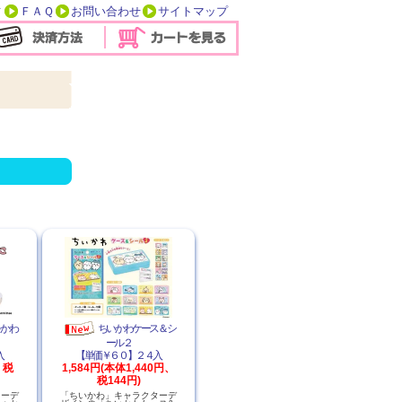
方
ＦＡＱ
お問い合わせ
サイトマップ
。
ゃかわ
ちいかわケース＆シ
ール２
入
【単価￥６０】２４入
、税
1,584円(本体1,440円、
税144円)
ターデ
「ちいかわ」キャラクターデ