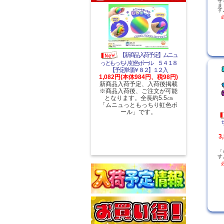
ザ
ま
す
【新商品入荷予定】ムニュ
っともっちり虹色ボール ５４１８
【予定単価￥８２】１２入
1,082円(本体984円、税98円)
新商品入荷予定、入荷後掲載
※商品入荷後、ご注文が可能
となります。全長約5.5㎝
「ムニュっともっちり虹色ボ
ール」です。
3
「
す