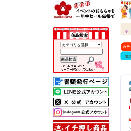
ホ
カ
[並
「