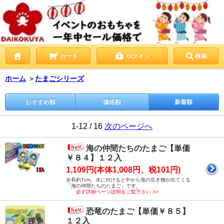
カート
ログイン
検索
ホーム
＞
たまごシリーズ
おすすめ順
価格順
新着順
1-12 / 16
次のページへ
海の仲間たちのたまご【単価
￥８４】１２入
1,109円(本体1,008円、税101円)
全長約7cm。水に付けると中から海の生き物が出てくる
「海の仲間たちのたまご」です。
必ず詳細ページ説明をご覧下さい >>
恐竜のたまご【単価￥８５】
１２入