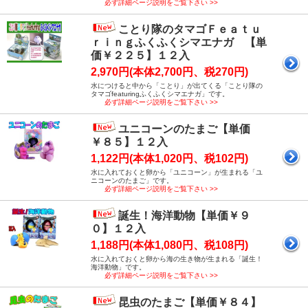
必ず詳細ページ説明をご覧下さい >>
ことり隊のタマゴＦｅａｔｕ
ｒｉｎｇふくふくシマエナガ 【単
価￥２２５】１２入
2,970円(本体2,700円、税270円)
水につけると中から「ことり」が出てくる「ことり隊の
タマゴfeaturingふくふくシマエナガ」です。
必ず詳細ページ説明をご覧下さい >>
ユニコーンのたまご【単価
￥８５】１２入
1,122円(本体1,020円、税102円)
水に入れておくと卵から「ユニコーン」が生まれる「ユ
ニコーンのたまご」です。
必ず詳細ページ説明をご覧下さい >>
誕生！海洋動物【単価￥９
０】１２入
1,188円(本体1,080円、税108円)
水に入れておくと卵から海の生き物が生まれる「誕生！
海洋動物」です。
必ず詳細ページ説明をご覧下さい >>
昆虫のたまご【単価￥８４】