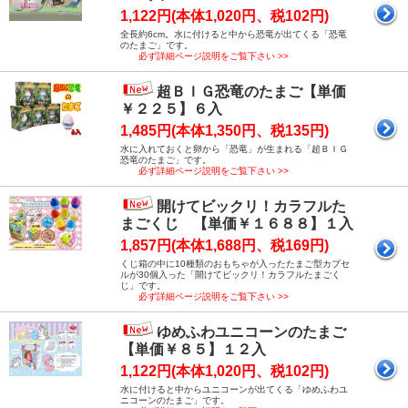
1,122円(本体1,020円、税102円)
全長約6cm。水に付けると中から恐竜が出てくる「恐竜
のたまご」です。
必ず詳細ページ説明をご覧下さい >>
超ＢＩＧ恐竜のたまご【単価
￥２２５】６入
1,485円(本体1,350円、税135円)
水に入れておくと卵から「恐竜」が生まれる「超ＢＩＧ
恐竜のたまご」です。
必ず詳細ページ説明をご覧下さい >>
開けてビックリ！カラフルた
まごくじ 【単価￥１６８８】１入
1,857円(本体1,688円、税169円)
くじ箱の中に10種類のおもちゃが入ったたまご型カプセ
ルが30個入った「開けてビックリ！カラフルたまごく
じ」です。
必ず詳細ページ説明をご覧下さい >>
ゆめふわユニコーンのたまご
【単価￥８５】１２入
1,122円(本体1,020円、税102円)
水に付けると中からユニコーンが出てくる「ゆめふわユ
ニコーンのたまご」です。