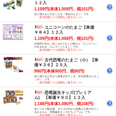
１２入
1,109円(本体1,008円、税101円)
水に浸けると大きくなる「昆虫のたまご」です。
必ず詳細ページ説明をご覧下さい >>
ユニコーンのたまご【単価
￥８４】１２入
1,109円(本体1,008円、税101円)
全長約5.9cm。水に入れておくと卵から「ユニコーン」
が生まれる「ユニコーンたまご」です。
必ず詳細ページ説明をご覧下さい >>
古代恐竜のたまご（小）【単
価￥３６】２５入
990円(本体900円、税90円)
水に浸けると中から恐竜が出てくる「古代恐竜のたまご
（小）」です。
必ず詳細ページ説明をご覧下さい >>
恐竜誕生キッズ(プレミア
ム) 【単価￥９０】１２入
1,188円(本体1,080円、税108円)
水につけて数日後、タマゴの中から恐竜の人形が出てく
るおもちゃ「恐竜誕生キッズ(プレミアム)」です。
必ず詳細ページ説明をご覧下さい >>