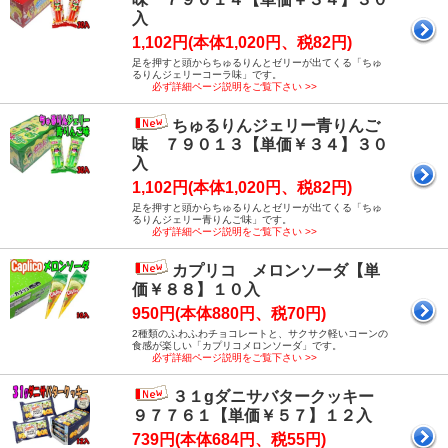
入
1,102円(本体1,020円、税82円)
足を押すと頭からちゅるりんとゼリーが出てくる「ちゅ
るりんジェリーコーラ味」です。
必ず詳細ページ説明をご覧下さい >>
ちゅるりんジェリー青りんご
味 ７９０１３【単価￥３４】３０
入
1,102円(本体1,020円、税82円)
足を押すと頭からちゅるりんとゼリーが出てくる「ちゅ
るりんジェリー青りんご味」です。
必ず詳細ページ説明をご覧下さい >>
カプリコ メロンソーダ【単
価￥８８】１０入
950円(本体880円、税70円)
2種類のふわふわチョコレートと、サクサク軽いコーンの
食感が楽しい「カプリコメロンソーダ」です。
必ず詳細ページ説明をご覧下さい >>
３１gダニサバタークッキー
９７７６１【単価￥５７】１２入
739円(本体684円、税55円)