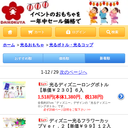
カート
ログイン
検索
ホーム
＞
光るおもちゃ
＞
光るボトル・光るコップ
おすすめ順
価格順
新着順
1-12 / 29
次のページへ
光るディズニーロングボトル
【単価￥２３０】６入
1,518円(本体1,380円、税138円)
全長約37cm「ディズニー」デザインの「光るディズニー
ロングボトル」です。
必ず詳細ページ説明をご覧下さい >>
ディズニー光るフラワーカッ
プＶｅｒ．２【単価￥９９】１２入