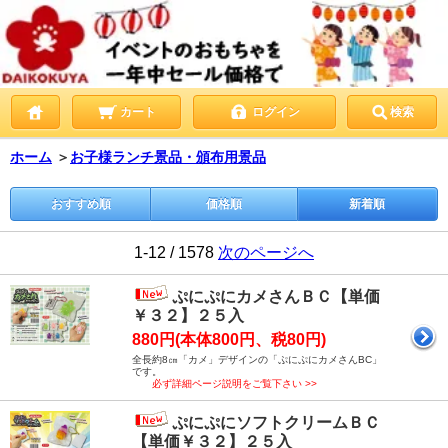
カート
ログイン
検索
ホーム
＞
お子様ランチ景品・頒布用景品
おすすめ順
価格順
新着順
1-12 / 1578
次のページへ
ぷにぷにカメさんＢＣ【単価
￥３２】２５入
880円(本体800円、税80円)
全長約8㎝「カメ」デザインの「ぷにぷにカメさんBC」
です。
必ず詳細ページ説明をご覧下さい >>
ぷにぷにソフトクリームＢＣ
【単価￥３２】２５入