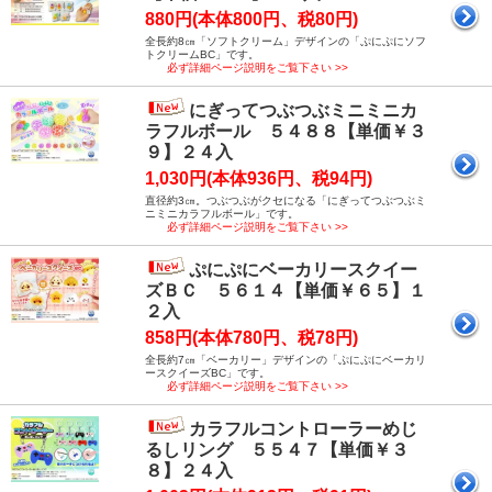
880円(本体800円、税80円)
全長約8㎝「ソフトクリーム」デザインの「ぷにぷにソフ
トクリームBC」です。
必ず詳細ページ説明をご覧下さい >>
にぎってつぶつぶミニミニカ
ラフルボール ５４８８【単価￥３
９】２４入
1,030円(本体936円、税94円)
直径約3㎝。つぶつぶがクセになる「にぎってつぶつぶミ
ニミニカラフルボール」です。
必ず詳細ページ説明をご覧下さい >>
ぷにぷにベーカリースクイー
ズＢＣ ５６１４【単価￥６５】１
２入
858円(本体780円、税78円)
全長約7㎝「ベーカリー」デザインの「ぷにぷにベーカリ
ースクイーズBC」です。
必ず詳細ページ説明をご覧下さい >>
カラフルコントローラーめじ
るしリング ５５４７【単価￥３
８】２４入