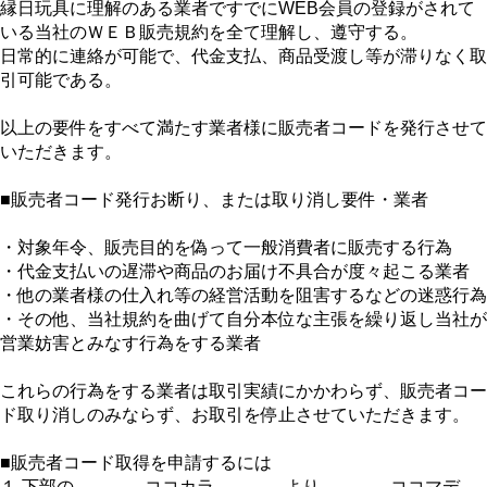
縁日玩具に理解のある業者ですでにWEB会員の登録がされて
いる当社のＷＥＢ販売規約を全て理解し、遵守する。
日常的に連絡が可能で、代金支払、商品受渡し等が滞りなく取
引可能である。
以上の要件をすべて満たす業者様に販売者コードを発行させて
いただきます。
■販売者コード発行お断り、または取り消し要件・業者
・対象年令、販売目的を偽って一般消費者に販売する行為
・代金支払いの遅滞や商品のお届け不具合が度々起こる業者
・他の業者様の仕入れ等の経営活動を阻害するなどの迷惑行為
・その他、当社規約を曲げて自分本位な主張を繰り返し当社が
営業妨害とみなす行為をする業者
これらの行為をする業者は取引実績にかかわらず、販売者コー
ド取り消しのみならず、お取引を停止させていただきます。
■販売者コード取得を申請するには
１.下部の-------------ココカラ-------------より-------------ココマデ-----