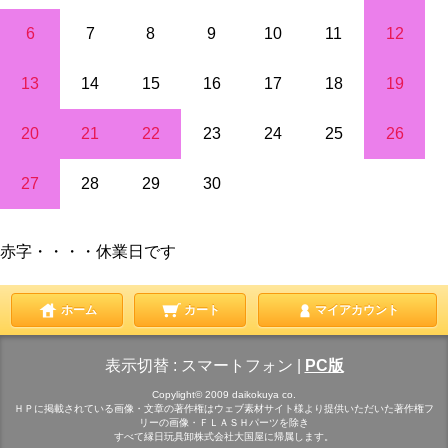
6
7
8
9
10
11
12
13
14
15
16
17
18
19
20
21
22
23
24
25
26
27
28
29
30
赤字・・・・休業日です
ホーム
カート
マイアカウント
表示切替 :
スマートフォン
|
PC版
Copylight© 2009 daikokuya co.
ＨＰに掲載されている画像・文章の著作権はウェブ素材サイト様より提供いただいた著作権フ
リーの画像・ＦＬＡＳＨパーツを除き
すべて縁日玩具卸株式会社大国屋に帰属します。