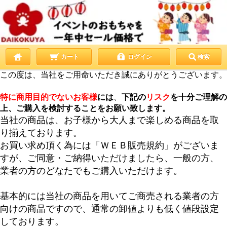
カート
ログイン
検索
この度は、当社をご用命いただき誠にありがとうございます。
特に商用目的でないお客様
には
、
下記の
リスク
を十分ご理解の
上、ご購入を検討することをお願い致します。
当社の商品は、お子様から大人まで楽しめる商品を取
り揃えております。
お買い求め頂く為には「ＷＥＢ販売規約」がございま
すが、ご同意・ご納得いただけましたら、一般の方、
業者の方のどなたでもご購入いただけます。
基本的には当社の商品を用いてご商売される業者の方
向けの商品ですので、通常の卸値よりも低く値段設定
しております。