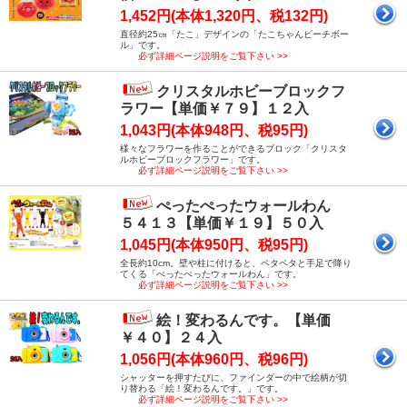
1,452円(本体1,320円、税132円)
直径約25㎝「たこ」デザインの「たこちゃんビーチボー
ル」です。
必ず詳細ページ説明をご覧下さい >>
クリスタルホビーブロックフ
ラワー【単価￥７９】１２入
1,043円(本体948円、税95円)
様々なフラワーを作ることができるブロック「クリスタ
ルホビーブロックフラワー」です。
必ず詳細ページ説明をご覧下さい >>
ぺったぺったウォールわん
５４１３【単価￥１９】５０入
1,045円(本体950円、税95円)
全長約10cm。壁や柱に付けると、ペタペタと手足で降り
てくる「ぺったぺったウォールわん」です。
必ず詳細ページ説明をご覧下さい >>
絵！変わるんです。【単価
￥４０】２４入
1,056円(本体960円、税96円)
シャッターを押すたびに、ファインダーの中で絵柄が切
り替わる「絵！変わるんです。」です。
必ず詳細ページ説明をご覧下さい >>