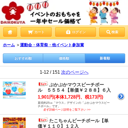
カート
ログイン
検索
ホーム
＞
運動会・体育祭・他イベント参加賞
おすすめ順
価格順
新着順
1-12 / 151
次のページへ
ぷかぷかマウスビーチボー
ル ５５５４【単価￥２８８】６入
1,901円(本体1,728円、税173円)
直径約25㎝「マウス」デザインの「ぷかぷかマウスビー
チボール」です。
必ず詳細ページ説明をご覧下さい >>
たこちゃんビーチボール【単
価￥１１０】１２入