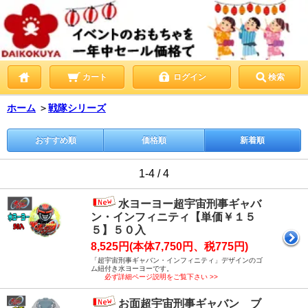
カート
ログイン
検索
ホーム
＞
戦隊シリーズ
おすすめ順
価格順
新着順
1-4 / 4
水ヨーヨー超宇宙刑事ギャバ
ン・インフィニティ【単価￥１５
５】５０入
8,525円(本体7,750円、税775円)
「超宇宙刑事ギャバン・インフィニティ」デザインのゴ
ム紐付き水ヨーヨーです。
必ず詳細ページ説明をご覧下さい >>
お面超宇宙刑事ギャバン ブ