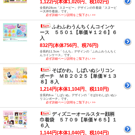
1,122円(本体1,020円、税102円)
全長約28cm「スヌーピー」デザインの巾着袋「スヌーピ
ー大伴巾着袋」です。
必ず詳細ページ説明をご覧下さい >>
ふわふわうんちくんコインケ
ース ５５０１【単価￥１２６】６
入
832円(本体756円、税76円)
全長約11.5cm「うんち」デザインの「ふわふわうんちく
んコインケース」です。
必ず詳細ページ説明をご覧下さい >>
そばかわ。しばいぬシリコン
ポーチ ＭＢ２０２５【単価￥１３
８】８入
1,214円(本体1,104円、税110円)
全長約6㎝「しばいぬ」デザインの「そばかわしばいぬシ
リコンポーチ」です。
必ず詳細ページ説明をご覧下さい >>
ディズニーオールスター顔柄
巾着袋 ５７０９【単価￥６５】１
６入
1,144円(本体1,040円、税104円)