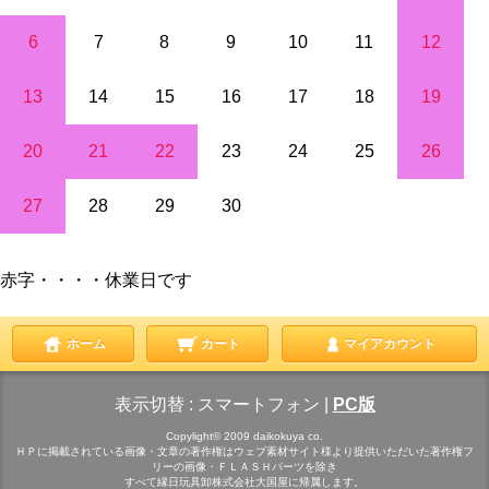
6
7
8
9
10
11
12
13
14
15
16
17
18
19
20
21
22
23
24
25
26
27
28
29
30
赤字・・・・休業日です
ホーム
カート
マイアカウント
表示切替 :
スマートフォン
|
PC版
Copylight© 2009 daikokuya co.
ＨＰに掲載されている画像・文章の著作権はウェブ素材サイト様より提供いただいた著作権フ
リーの画像・ＦＬＡＳＨパーツを除き
すべて縁日玩具卸株式会社大国屋に帰属します。