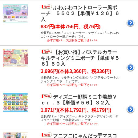
ふわふわコントローラー風ポ
ーチ ５５０２【単価￥１２６】６
入
832円(本体756円、税76円)
全長約18.5cm「コントローラー」デザインの「ふわふわ
コントローラー風ポーチ」です。
必ず詳細ページ説明をご覧下さい >>
【お買い得】パステルカラー
キルティングミニポーチ【単価￥５
６】６０入
3,696円(本体3,360円、税336円)
全長約8.5㎝。キルティング生地の「パステルカラーキル
ティングミニポーチ」です。
必ず詳細ページ説明をご覧下さい >>
ディズニー顔柄ミニ巾着袋Ｖ
ｅｒ．３【単価￥５６】３２入
1,971円(本体1,792円、税179円)
全長約17㎝「ディズニー」キャラクターデザインの「デ
ィズニー顔柄ミニ巾着袋Ver.3」です。
必ず詳細ページ説明をご覧下さい >>
フニフニにゃんだっ手マスコ