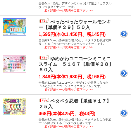
全長6cm「恐竜」デザインのくっつけて遊ぶ「カラフル
ひっつきダイナソー」です。
必ず詳細ページ説明をご覧下さい >>
ぺったぺったウォールモンキ
ー【単価￥２９】５０入
1,595円(本体1,450円、税145円)
全長約9.5cm。壁や柱に付けると、ペタペタと手足で降
りてくる「ぺったぺったウォールモンキー」です。
必ず詳細ページ説明をご覧下さい >>
ゆめかわユニコーンミニミニ
スライム ５１６７【単価￥２８】
６０入
1,848円(本体1,680円、税168円)
全長約3.2cm「ユニコーン」デザインの容器に入った
「ゆめかわユニコーンミニミニスライム」です。
必ず詳細ページ説明をご覧下さい >>
ペタペタ忍者【単価￥１７】
２５入
468円(本体425円、税43円)
全長約8.5cm。壁や柱に付けると、ペタペタとした手足
で下へ降りてくる「ペタペタ忍者」です。
必ず詳細ページ説明をご覧下さい >>